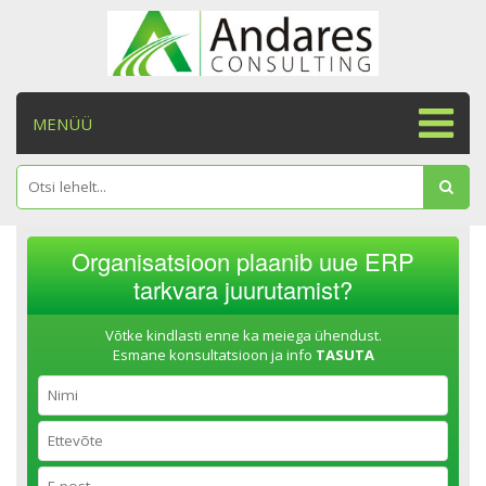
MENÜÜ
Organisatsioon plaanib uue ERP
tarkvara juurutamist?
Võtke kindlasti enne ka meiega ühendust.
Esmane konsultatsioon ja info
TASUTA