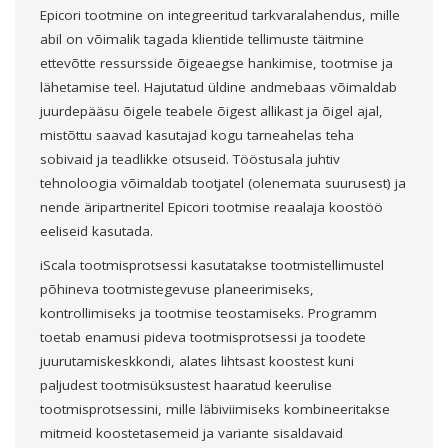
Epicori tootmine on integreeritud tarkvaralahendus, mille
abil on võimalik tagada klientide tellimuste täitmine
ettevõtte ressursside õigeaegse hankimise, tootmise ja
lähetamise teel. Hajutatud üldine andmebaas võimaldab
juurdepääsu õigele teabele õigest allikast ja õigel ajal,
mistõttu saavad kasutajad kogu tarneahelas teha
sobivaid ja teadlikke otsuseid. Tööstusala juhtiv
tehnoloogia võimaldab tootjatel (olenemata suurusest) ja
nende äripartneritel Epicori tootmise reaalaja koostöö
eeliseid kasutada.
iScala tootmisprotsessi kasutatakse tootmistellimustel
põhineva tootmistegevuse planeerimiseks,
kontrollimiseks ja tootmise teostamiseks. Programm
toetab enamusi pideva tootmisprotsessi ja toodete
juurutamiskeskkondi, alates lihtsast koostest kuni
paljudest tootmisüksustest haaratud keerulise
tootmisprotsessini, mille läbiviimiseks kombineeritakse
mitmeid koostetasemeid ja variante sisaldavaid