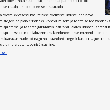
jatel (olenemata suurusest) ja nende äripartneritel Epicori
mise reaalaja koostöö eeliseid kasutada.
la tootmisprotsessi kasutatakse tootmistellimustel põhineva
mistegevuse planeerimiseks, kontrollimiseks ja tootmise teostamise
misprotsessi ja toodete juurutamiskeskkondi, alates lihtsast koostest 
misprotsessini, mille läbiviimiseks kombineeritakse mitmeid koostetas
 kuluarvutusmudeleid nagu näit. standard-, tegelik kulu, FIFO jne. Teost
evaid marsruute, tootmisüksusi jne.
isa...