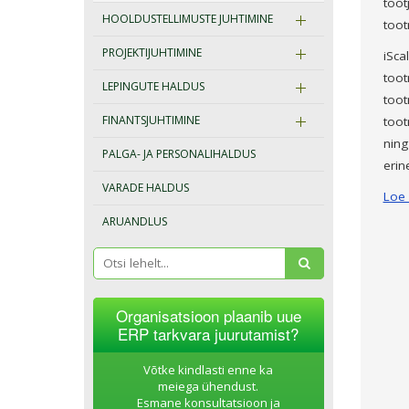
toot
HOOLDUSTELLIMUSTE JUHTIMINE
toot
PROJEKTIJUHTIMINE
iSca
toot
LEPINGUTE HALDUS
toot
FINANTSJUHTIMINE
toot
ning
PALGA- JA PERSONALIHALDUS
erin
VARADE HALDUS
Loe l
ARUANDLUS
Organisatsioon plaanib uue
ERP tarkvara juurutamist?
Võtke kindlasti enne ka
meiega ühendust.
Esmane konsultatsioon ja