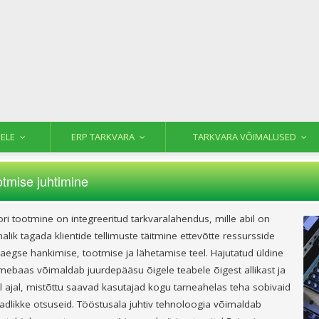
ELE
ERP TARKVARA
TARKVARA VÕIMALUSED
tmise juhtimine
ori tootmine on integreeritud tarkvaralahendus, mille abil on
alik tagada klientide tellimuste täitmine ettevõtte ressursside
aegse hankimise, tootmise ja lähetamise teel. Hajutatud üldine
ebaas võimaldab juurdepääsu õigele teabele õigest allikast ja
l ajal, mistõttu saavad kasutajad kogu tarneahelas teha sobivaid
eadlikke otsuseid. Tööstusala juhtiv tehnoloogia võimaldab