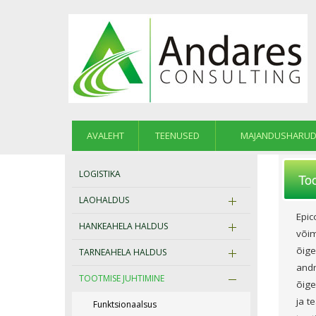
AVALEHT
TEENUSED
MAJANDUSHARUD
LOGISTIKA
Too
LAOHALDUS
Epic
HANKEAHELA HALDUS
võim
õige
TARNEAHELA HALDUS
andm
TOOTMISE JUHTIMINE
õige
ja t
Funktsionaalsus