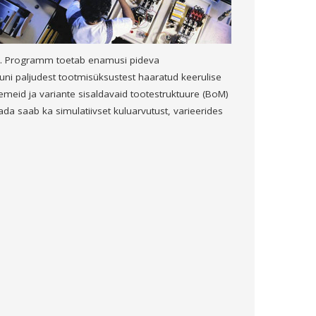
ks. Programm toetab enamusi pideva
kuni paljudest tootmisüksustest haaratud keerulise
emeid ja variante sisaldavaid tootestruktuure (BoM)
ada saab ka simulatiivset kuluarvutust, varieerides