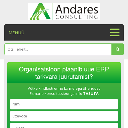
MENÜÜ
Organisatsioon plaanib uue ERP
tarkvara juurutamist?
Võtke kindlasti enne ka meiega ühendust.
Esmane konsultatsioon ja info
TASUTA