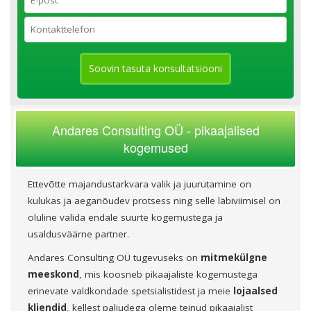
Soovin tasuta konsultatsiooni
Andares Consulting OÜ - pikaajalised
kogemused
Ettevõtte majandustarkvara valik ja juurutamine on
kulukas ja aeganõudev protsess ning selle läbiviimisel on
oluline valida endale suurte kogemustega ja
usaldusväärne partner.
Andares Consulting OÜ tugevuseks on
mitmekülgne
meeskond
, mis koosneb pikaajaliste kogemustega
erinevate valdkondade spetsialistidest ja meie
lojaalsed
kliendid
, kellest paljudega oleme teinud pikaajalist